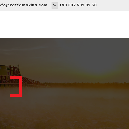
nfo@kaffamakina.com
+90 332 502 02 50