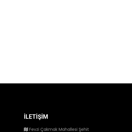
İLETİŞİM
Fevzi Çakmak Mahallesi Şehit